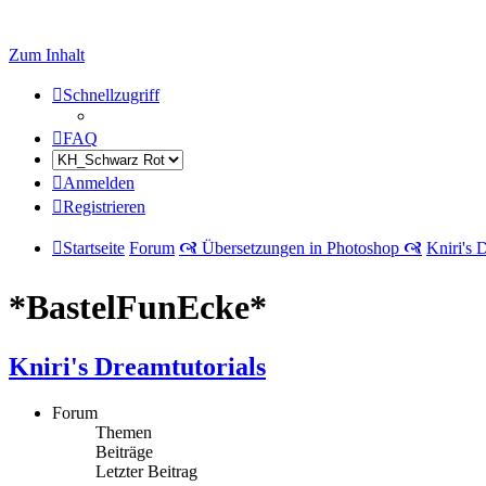
Zum Inhalt
Schnellzugriff
FAQ
Anmelden
Registrieren
Startseite
Forum
🙧 Übersetzungen in Photoshop 🙧
Kniri's 
*BastelFunEcke*
Kniri's Dreamtutorials
Forum
Themen
Beiträge
Letzter Beitrag