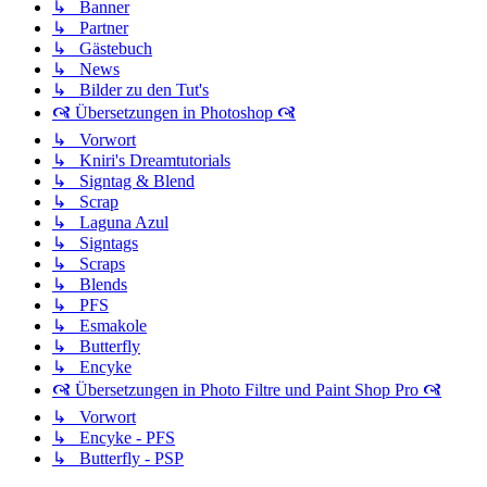
↳ Banner
↳ Partner
↳ Gästebuch
↳ News
↳ Bilder zu den Tut's
🙧 Übersetzungen in Photoshop 🙧
↳ Vorwort
↳ Kniri's Dreamtutorials
↳ Signtag & Blend
↳ Scrap
↳ Laguna Azul
↳ Signtags
↳ Scraps
↳ Blends
↳ PFS
↳ Esmakole
↳ Butterfly
↳ Encyke
🙧 Übersetzungen in Photo Filtre und Paint Shop Pro 🙧
↳ Vorwort
↳ Encyke - PFS
↳ Butterfly - PSP