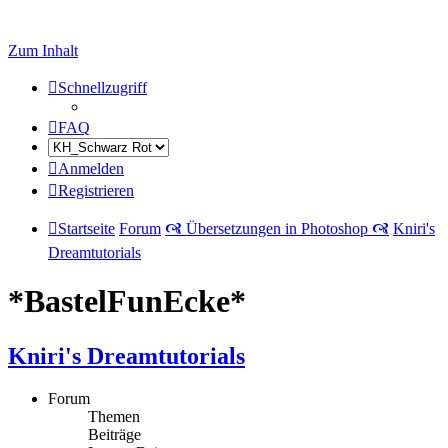
Zum Inhalt
Schnellzugriff
FAQ
Anmelden
Registrieren
Startseite
Forum
🙧 Übersetzungen in Photoshop 🙧
Kniri's
Dreamtutorials
*BastelFunEcke*
Kniri's Dreamtutorials
Forum
Themen
Beiträge