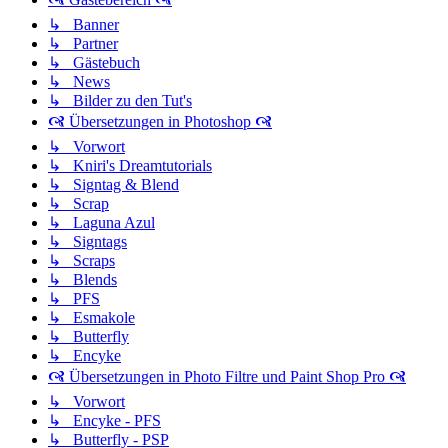
↳ Banner
↳ Partner
↳ Gästebuch
↳ News
↳ Bilder zu den Tut's
🙧 Übersetzungen in Photoshop 🙧
↳ Vorwort
↳ Kniri's Dreamtutorials
↳ Signtag & Blend
↳ Scrap
↳ Laguna Azul
↳ Signtags
↳ Scraps
↳ Blends
↳ PFS
↳ Esmakole
↳ Butterfly
↳ Encyke
🙧 Übersetzungen in Photo Filtre und Paint Shop Pro 🙧
↳ Vorwort
↳ Encyke - PFS
↳ Butterfly - PSP