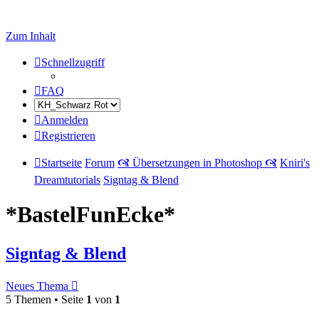
Zum Inhalt
Schnellzugriff
FAQ
Anmelden
Registrieren
Startseite
Forum
🙧 Übersetzungen in Photoshop 🙧
Kniri's
Dreamtutorials
Signtag & Blend
*BastelFunEcke*
Signtag & Blend
Neues Thema
5 Themen • Seite
1
von
1