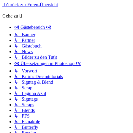
Zurück zur Foren-Übersicht
Gehe zu
🙧 Gästebereich 🙧
↳ Banner
↳ Partner
↳ Gästebuch
↳ News
↳ Bilder zu den Tut's
🙧 Übersetzungen in Photoshop 🙧
↳ Vorwort
↳ Kniri's Dreamtutorials
↳ Signtag & Blend
↳ Scrap
↳ Laguna Azul
↳ Signtags
↳ Scraps
↳ Blends
↳ PFS
↳ Esmakole
↳ Butterfly
↳ Encyke