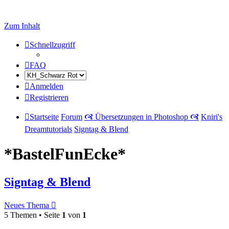
Zum Inhalt
Schnellzugriff
FAQ
Anmelden
Registrieren
Startseite
Forum
🙧 Übersetzungen in Photoshop 🙧
Kniri's
Dreamtutorials
Signtag & Blend
*BastelFunEcke*
Signtag & Blend
Neues Thema
5 Themen • Seite
1
von
1