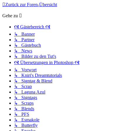
Zurück zur Foren-Übersicht
Gehe zu
🙧 Gästebereich 🙧
↳ Banner
↳ Partner
↳ Gästebuch
↳ News
↳ Bilder zu den Tut's
🙧 Übersetzungen in Photoshop 🙧
↳ Vorwort
↳ Kniri's Dreamtutorials
↳ Signtag & Blend
↳ Scrap
↳ Laguna Azul
↳ Signtags
↳ Scraps
↳ Blends
↳ PFS
↳ Esmakole
↳ Butterfly
↳ Encyke