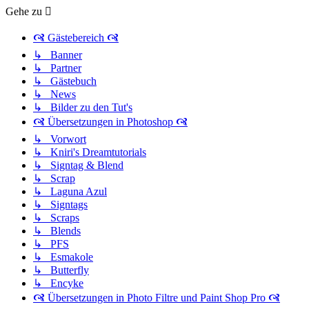
Gehe zu
🙧 Gästebereich 🙧
↳ Banner
↳ Partner
↳ Gästebuch
↳ News
↳ Bilder zu den Tut's
🙧 Übersetzungen in Photoshop 🙧
↳ Vorwort
↳ Kniri's Dreamtutorials
↳ Signtag & Blend
↳ Scrap
↳ Laguna Azul
↳ Signtags
↳ Scraps
↳ Blends
↳ PFS
↳ Esmakole
↳ Butterfly
↳ Encyke
🙧 Übersetzungen in Photo Filtre und Paint Shop Pro 🙧