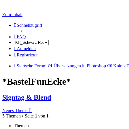
Zum Inhalt
Schnellzugriff
FAQ
Anmelden
Registrieren
Startseite
Forum
🙧 Übersetzungen in Photoshop 🙧
Kniri's 
*BastelFunEcke*
Signtag & Blend
Neues Thema
5 Themen • Seite
1
von
1
Themen