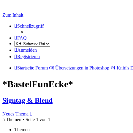
Zum Inhalt
Schnellzugriff
FAQ
Anmelden
Registrieren
Startseite
Forum
🙧 Übersetzungen in Photoshop 🙧
Kniri's 
*BastelFunEcke*
Signtag & Blend
Neues Thema
5 Themen • Seite
1
von
1
Themen