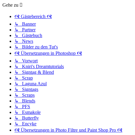
Gehe zu
🙧 Gästebereich 🙧
↳ Banner
↳ Partner
↳ Gästebuch
↳ News
↳ Bilder zu den Tut's
🙧 Übersetzungen in Photoshop 🙧
↳ Vorwort
↳ Kniri's Dreamtutorials
↳ Signtag & Blend
↳ Scrap
↳ Laguna Azul
↳ Signtags
↳ Scraps
↳ Blends
↳ PFS
↳ Esmakole
↳ Butterfly
↳ Encyke
🙧 Übersetzungen in Photo Filtre und Paint Shop Pro 🙧