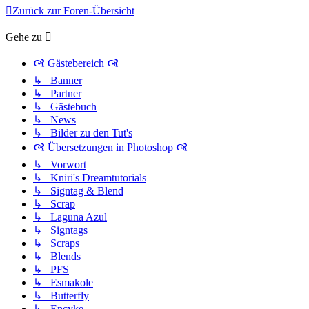
Zurück zur Foren-Übersicht
Gehe zu
🙧 Gästebereich 🙧
↳ Banner
↳ Partner
↳ Gästebuch
↳ News
↳ Bilder zu den Tut's
🙧 Übersetzungen in Photoshop 🙧
↳ Vorwort
↳ Kniri's Dreamtutorials
↳ Signtag & Blend
↳ Scrap
↳ Laguna Azul
↳ Signtags
↳ Scraps
↳ Blends
↳ PFS
↳ Esmakole
↳ Butterfly
↳ Encyke