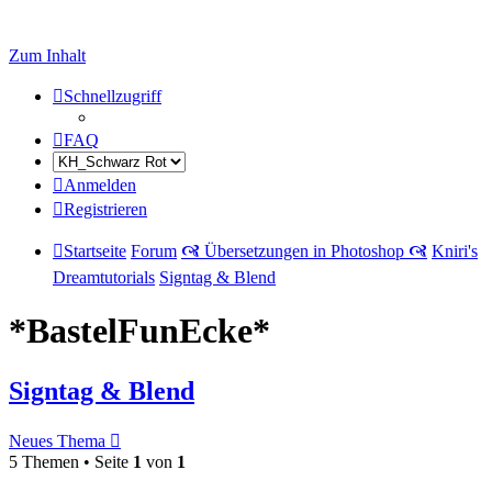
Zum Inhalt
Schnellzugriff
FAQ
Anmelden
Registrieren
Startseite
Forum
🙧 Übersetzungen in Photoshop 🙧
Kniri's
Dreamtutorials
Signtag & Blend
*BastelFunEcke*
Signtag & Blend
Neues Thema
5 Themen • Seite
1
von
1