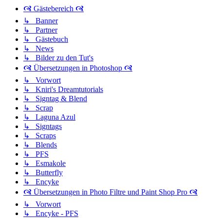
🙧 Gästebereich 🙧
↳ Banner
↳ Partner
↳ Gästebuch
↳ News
↳ Bilder zu den Tut's
🙧 Übersetzungen in Photoshop 🙧
↳ Vorwort
↳ Kniri's Dreamtutorials
↳ Signtag & Blend
↳ Scrap
↳ Laguna Azul
↳ Signtags
↳ Scraps
↳ Blends
↳ PFS
↳ Esmakole
↳ Butterfly
↳ Encyke
🙧 Übersetzungen in Photo Filtre und Paint Shop Pro 🙧
↳ Vorwort
↳ Encyke - PFS