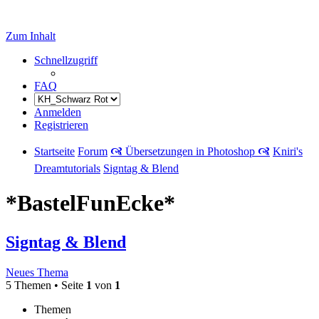
Zum Inhalt
Schnellzugriff
FAQ
Anmelden
Registrieren
Startseite
Forum
🙧 Übersetzungen in Photoshop 🙧
Kniri's
Dreamtutorials
Signtag & Blend
*BastelFunEcke*
Signtag & Blend
Neues Thema
5 Themen • Seite
1
von
1
Themen