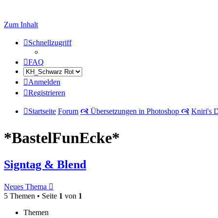
Zum Inhalt
Schnellzugriff
FAQ
Anmelden
Registrieren
Startseite
Forum
🙧 Übersetzungen in Photoshop 🙧
Kniri's 
*BastelFunEcke*
Signtag & Blend
Neues Thema
5 Themen • Seite
1
von
1
Themen