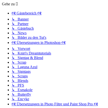
Gehe zu
🙧 Gästebereich 🙧
↳ Banner
↳ Partner
↳ Gästebuch
↳ News
↳ Bilder zu den Tut's
🙧 Übersetzungen in Photoshop 🙧
↳ Vorwort
↳ Kniri's Dreamtutorials
↳ Signtag & Blend
↳ Scrap
↳ Laguna Azul
↳ Signtags
↳ Scraps
↳ Blends
↳ PFS
↳ Esmakole
↳ Butterfly
↳ Encyke
🙧 Übersetzungen in Photo Filtre und Paint Shop Pro 🙧