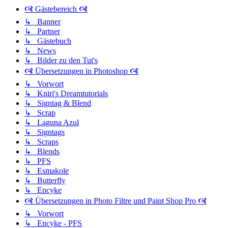
🙧 Gästebereich 🙧
↳ Banner
↳ Partner
↳ Gästebuch
↳ News
↳ Bilder zu den Tut's
🙧 Übersetzungen in Photoshop 🙧
↳ Vorwort
↳ Kniri's Dreamtutorials
↳ Signtag & Blend
↳ Scrap
↳ Laguna Azul
↳ Signtags
↳ Scraps
↳ Blends
↳ PFS
↳ Esmakole
↳ Butterfly
↳ Encyke
🙧 Übersetzungen in Photo Filtre und Paint Shop Pro 🙧
↳ Vorwort
↳ Encyke - PFS