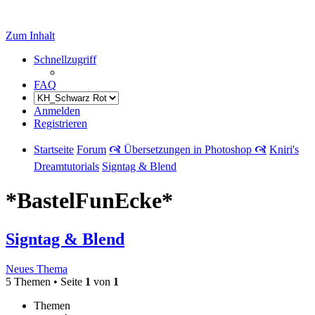
Zum Inhalt
Schnellzugriff
FAQ
Anmelden
Registrieren
Startseite
Forum
🙧 Übersetzungen in Photoshop 🙧
Kniri's
Dreamtutorials
Signtag & Blend
*BastelFunEcke*
Signtag & Blend
Neues Thema
5 Themen • Seite
1
von
1
Themen