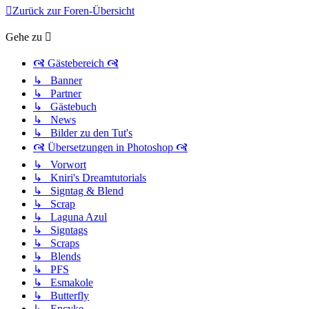
Zurück zur Foren-Übersicht
Gehe zu
🙧 Gästebereich 🙧
↳ Banner
↳ Partner
↳ Gästebuch
↳ News
↳ Bilder zu den Tut's
🙧 Übersetzungen in Photoshop 🙧
↳ Vorwort
↳ Kniri's Dreamtutorials
↳ Signtag & Blend
↳ Scrap
↳ Laguna Azul
↳ Signtags
↳ Scraps
↳ Blends
↳ PFS
↳ Esmakole
↳ Butterfly
↳ Encyke