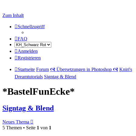
Zum Inhalt
Schnellzugriff
FAQ
Anmelden
Registrieren
Startseite
Forum
🙧 Übersetzungen in Photoshop 🙧
Kniri's
Dreamtutorials
Signtag & Blend
*BastelFunEcke*
Signtag & Blend
Neues Thema
5 Themen • Seite
1
von
1