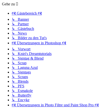
Gehe zu
🙧 Gästebereich 🙧
↳ Banner
↳ Partner
↳ Gästebuch
↳ News
↳ Bilder zu den Tut's
🙧 Übersetzungen in Photoshop 🙧
↳ Vorwort
↳ Kniri's Dreamtutorials
↳ Signtag & Blend
↳ Scrap
↳ Laguna Azul
↳ Signtags
↳ Scraps
↳ Blends
↳ PFS
↳ Esmakole
↳ Butterfly
↳ Encyke
🙧 Übersetzungen in Photo Filtre und Paint Shop Pro 🙧