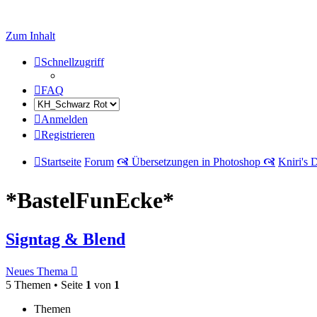
Zum Inhalt
Schnellzugriff
FAQ
Anmelden
Registrieren
Startseite
Forum
🙧 Übersetzungen in Photoshop 🙧
Kniri's 
*BastelFunEcke*
Signtag & Blend
Neues Thema
5 Themen • Seite
1
von
1
Themen