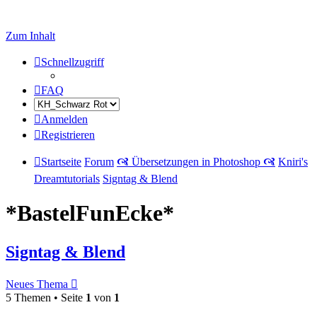
Zum Inhalt
Schnellzugriff
FAQ
Anmelden
Registrieren
Startseite
Forum
🙧 Übersetzungen in Photoshop 🙧
Kniri's
Dreamtutorials
Signtag & Blend
*BastelFunEcke*
Signtag & Blend
Neues Thema
5 Themen • Seite
1
von
1