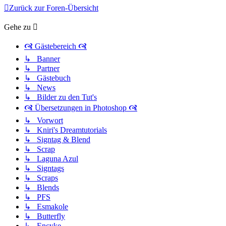
Zurück zur Foren-Übersicht
Gehe zu
🙧 Gästebereich 🙧
↳ Banner
↳ Partner
↳ Gästebuch
↳ News
↳ Bilder zu den Tut's
🙧 Übersetzungen in Photoshop 🙧
↳ Vorwort
↳ Kniri's Dreamtutorials
↳ Signtag & Blend
↳ Scrap
↳ Laguna Azul
↳ Signtags
↳ Scraps
↳ Blends
↳ PFS
↳ Esmakole
↳ Butterfly
↳ Encyke