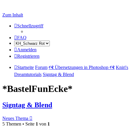
Zum Inhalt
Schnellzugriff
FAQ
Anmelden
Registrieren
Startseite
Forum
🙧 Übersetzungen in Photoshop 🙧
Kniri's
Dreamtutorials
Signtag & Blend
*BastelFunEcke*
Signtag & Blend
Neues Thema
5 Themen • Seite
1
von
1