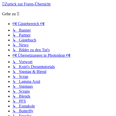
Zurück zur Foren-Übersicht
Gehe zu
🙧 Gästebereich 🙧
↳ Banner
↳ Partner
↳ Gästebuch
↳ News
↳ Bilder zu den Tut's
🙧 Übersetzungen in Photoshop 🙧
↳ Vorwort
↳ Kniri's Dreamtutorials
↳ Signtag & Blend
↳ Scrap
↳ Laguna Azul
↳ Signtags
↳ Scraps
↳ Blends
↳ PFS
↳ Esmakole
↳ Butterfly
↳ Encyke