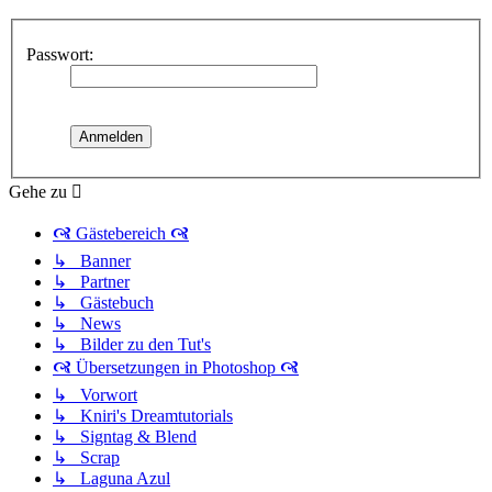
Passwort:
Gehe zu
🙧 Gästebereich 🙧
↳ Banner
↳ Partner
↳ Gästebuch
↳ News
↳ Bilder zu den Tut's
🙧 Übersetzungen in Photoshop 🙧
↳ Vorwort
↳ Kniri's Dreamtutorials
↳ Signtag & Blend
↳ Scrap
↳ Laguna Azul