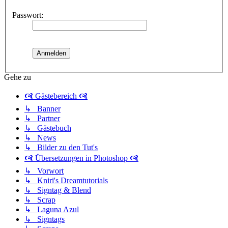
Passwort:
Gehe zu
🙧 Gästebereich 🙧
↳ Banner
↳ Partner
↳ Gästebuch
↳ News
↳ Bilder zu den Tut's
🙧 Übersetzungen in Photoshop 🙧
↳ Vorwort
↳ Kniri's Dreamtutorials
↳ Signtag & Blend
↳ Scrap
↳ Laguna Azul
↳ Signtags