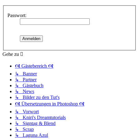
Passwort:
Gehe zu
🙧 Gästebereich 🙧
↳ Banner
↳ Partner
↳ Gästebuch
↳ News
↳ Bilder zu den Tut's
🙧 Übersetzungen in Photoshop 🙧
↳ Vorwort
↳ Kniri's Dreamtutorials
↳ Signtag & Blend
↳ Scrap
↳ Laguna Azul