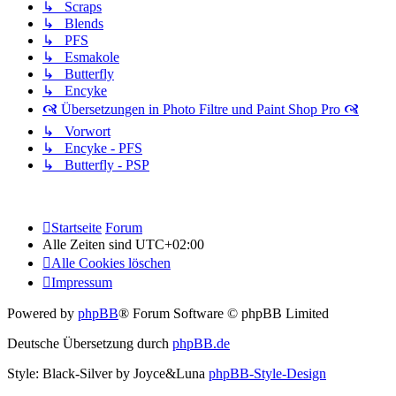
↳ Scraps
↳ Blends
↳ PFS
↳ Esmakole
↳ Butterfly
↳ Encyke
🙧 Übersetzungen in Photo Filtre und Paint Shop Pro 🙧
↳ Vorwort
↳ Encyke - PFS
↳ Butterfly - PSP
Startseite
Forum
Alle Zeiten sind
UTC+02:00
Alle Cookies löschen
Impressum
Powered by
phpBB
® Forum Software © phpBB Limited
Deutsche Übersetzung durch
phpBB.de
Style: Black-Silver by Joyce&Luna
phpBB-Style-Design