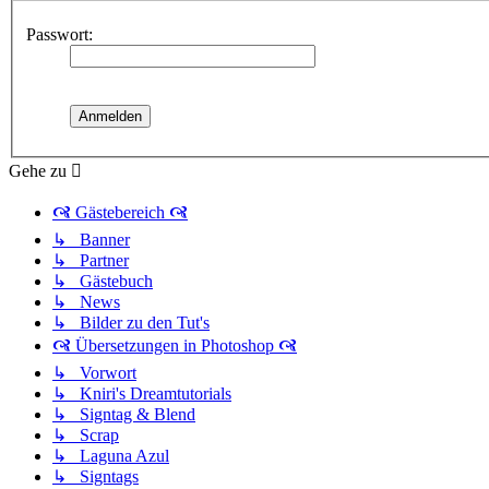
Passwort:
Gehe zu
🙧 Gästebereich 🙧
↳ Banner
↳ Partner
↳ Gästebuch
↳ News
↳ Bilder zu den Tut's
🙧 Übersetzungen in Photoshop 🙧
↳ Vorwort
↳ Kniri's Dreamtutorials
↳ Signtag & Blend
↳ Scrap
↳ Laguna Azul
↳ Signtags