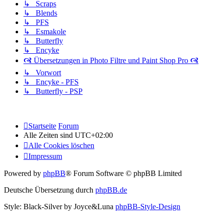
↳ Scraps
↳ Blends
↳ PFS
↳ Esmakole
↳ Butterfly
↳ Encyke
🙧 Übersetzungen in Photo Filtre und Paint Shop Pro 🙧
↳ Vorwort
↳ Encyke - PFS
↳ Butterfly - PSP
Startseite
Forum
Alle Zeiten sind
UTC+02:00
Alle Cookies löschen
Impressum
Powered by
phpBB
® Forum Software © phpBB Limited
Deutsche Übersetzung durch
phpBB.de
Style: Black-Silver by Joyce&Luna
phpBB-Style-Design