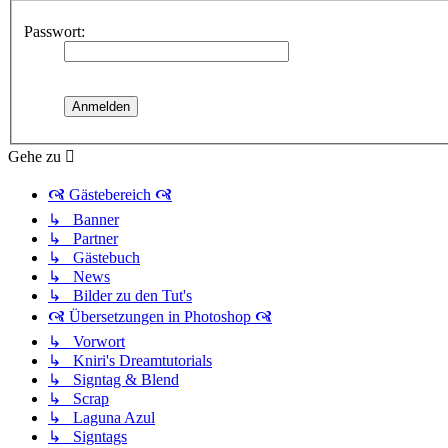
Passwort:
Gehe zu
🙧 Gästebereich 🙧
↳ Banner
↳ Partner
↳ Gästebuch
↳ News
↳ Bilder zu den Tut's
🙧 Übersetzungen in Photoshop 🙧
↳ Vorwort
↳ Kniri's Dreamtutorials
↳ Signtag & Blend
↳ Scrap
↳ Laguna Azul
↳ Signtags