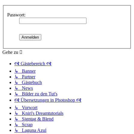
Passwort:
Gehe zu
🙧 Gästebereich 🙧
↳ Banner
↳ Partner
↳ Gästebuch
↳ News
↳ Bilder zu den Tut's
🙧 Übersetzungen in Photoshop 🙧
↳ Vorwort
↳ Kniri's Dreamtutorials
↳ Signtag & Blend
↳ Scrap
↳ Laguna Azul