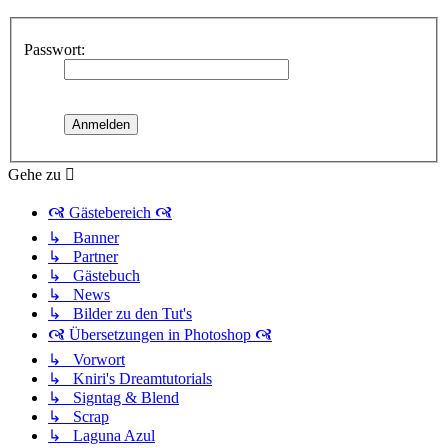
Passwort:
Gehe zu
🙧 Gästebereich 🙧
↳ Banner
↳ Partner
↳ Gästebuch
↳ News
↳ Bilder zu den Tut's
🙧 Übersetzungen in Photoshop 🙧
↳ Vorwort
↳ Kniri's Dreamtutorials
↳ Signtag & Blend
↳ Scrap
↳ Laguna Azul