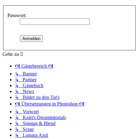
Passwort:
Gehe zu
🙧 Gästebereich 🙧
↳ Banner
↳ Partner
↳ Gästebuch
↳ News
↳ Bilder zu den Tut's
🙧 Übersetzungen in Photoshop 🙧
↳ Vorwort
↳ Kniri's Dreamtutorials
↳ Signtag & Blend
↳ Scrap
↳ Laguna Azul