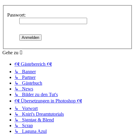
Passwort:
Gehe zu
🙧 Gästebereich 🙧
↳ Banner
↳ Partner
↳ Gästebuch
↳ News
↳ Bilder zu den Tut's
🙧 Übersetzungen in Photoshop 🙧
↳ Vorwort
↳ Kniri's Dreamtutorials
↳ Signtag & Blend
↳ Scrap
↳ Laguna Azul