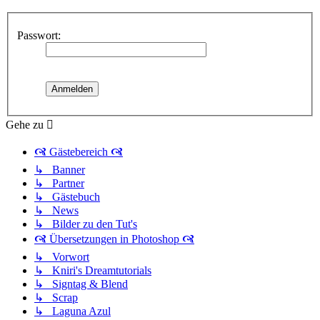
Passwort:
Gehe zu
🙧 Gästebereich 🙧
↳ Banner
↳ Partner
↳ Gästebuch
↳ News
↳ Bilder zu den Tut's
🙧 Übersetzungen in Photoshop 🙧
↳ Vorwort
↳ Kniri's Dreamtutorials
↳ Signtag & Blend
↳ Scrap
↳ Laguna Azul