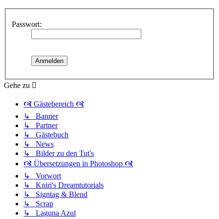
Passwort:
Gehe zu
🙧 Gästebereich 🙧
↳ Banner
↳ Partner
↳ Gästebuch
↳ News
↳ Bilder zu den Tut's
🙧 Übersetzungen in Photoshop 🙧
↳ Vorwort
↳ Kniri's Dreamtutorials
↳ Signtag & Blend
↳ Scrap
↳ Laguna Azul