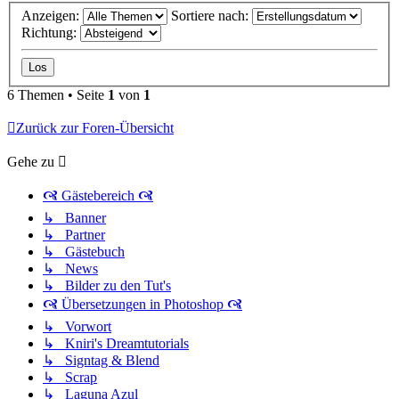
Anzeigen:
Sortiere nach:
Richtung:
6 Themen • Seite
1
von
1
Zurück zur Foren-Übersicht
Gehe zu
🙧 Gästebereich 🙧
↳ Banner
↳ Partner
↳ Gästebuch
↳ News
↳ Bilder zu den Tut's
🙧 Übersetzungen in Photoshop 🙧
↳ Vorwort
↳ Kniri's Dreamtutorials
↳ Signtag & Blend
↳ Scrap
↳ Laguna Azul