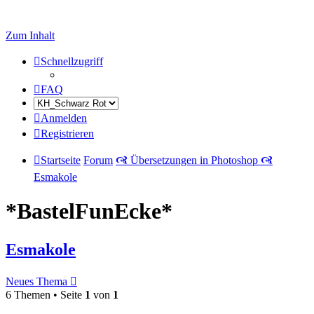
Zum Inhalt
Schnellzugriff
FAQ
Anmelden
Registrieren
Startseite
Forum
🙧 Übersetzungen in Photoshop 🙧
Esmakole
*BastelFunEcke*
Esmakole
Neues Thema
6 Themen • Seite
1
von
1