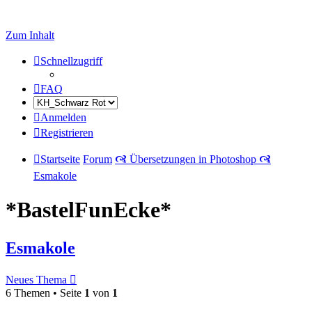
Zum Inhalt
Schnellzugriff
FAQ
Anmelden
Registrieren
Startseite
Forum
🙧 Übersetzungen in Photoshop 🙧
Esmakole
*BastelFunEcke*
Esmakole
Neues Thema
6 Themen • Seite
1
von
1