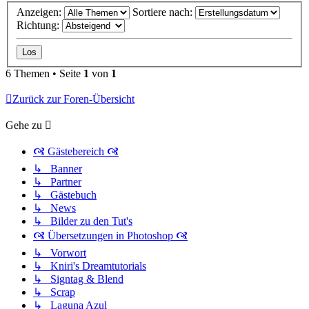
Anzeigen:
Sortiere nach:
Richtung:
6 Themen • Seite
1
von
1
Zurück zur Foren-Übersicht
Gehe zu
🙧 Gästebereich 🙧
↳ Banner
↳ Partner
↳ Gästebuch
↳ News
↳ Bilder zu den Tut's
🙧 Übersetzungen in Photoshop 🙧
↳ Vorwort
↳ Kniri's Dreamtutorials
↳ Signtag & Blend
↳ Scrap
↳ Laguna Azul