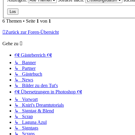
6 Themen • Seite
1
von
1
Zurück zur Foren-Übersicht
Gehe zu
🙧 Gästebereich 🙧
↳ Banner
↳ Partner
↳ Gästebuch
↳ News
↳ Bilder zu den Tut's
🙧 Übersetzungen in Photoshop 🙧
↳ Vorwort
↳ Kniri's Dreamtutorials
↳ Signtag & Blend
↳ Scrap
↳ Laguna Azul
↳ Signtags
↳ Scraps