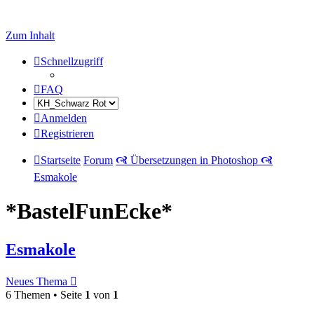
Zum Inhalt
Schnellzugriff
FAQ
Anmelden
Registrieren
Startseite
Forum
🙧 Übersetzungen in Photoshop 🙧
Esmakole
*BastelFunEcke*
Esmakole
Neues Thema
6 Themen • Seite
1
von
1