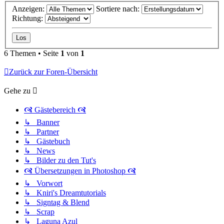
Anzeigen:
Sortiere nach:
Richtung:
6 Themen • Seite
1
von
1
Zurück zur Foren-Übersicht
Gehe zu
🙧 Gästebereich 🙧
↳ Banner
↳ Partner
↳ Gästebuch
↳ News
↳ Bilder zu den Tut's
🙧 Übersetzungen in Photoshop 🙧
↳ Vorwort
↳ Kniri's Dreamtutorials
↳ Signtag & Blend
↳ Scrap
↳ Laguna Azul