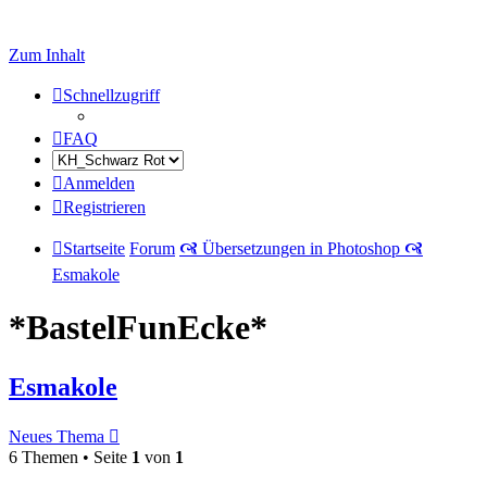
Zum Inhalt
Schnellzugriff
FAQ
Anmelden
Registrieren
Startseite
Forum
🙧 Übersetzungen in Photoshop 🙧
Esmakole
*BastelFunEcke*
Esmakole
Neues Thema
6 Themen • Seite
1
von
1