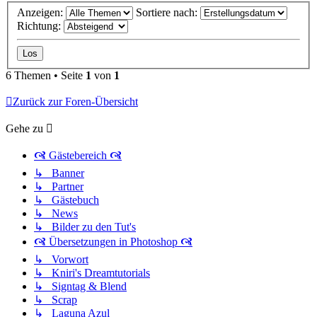
Anzeigen:
Sortiere nach:
Richtung:
6 Themen • Seite
1
von
1
Zurück zur Foren-Übersicht
Gehe zu
🙧 Gästebereich 🙧
↳ Banner
↳ Partner
↳ Gästebuch
↳ News
↳ Bilder zu den Tut's
🙧 Übersetzungen in Photoshop 🙧
↳ Vorwort
↳ Kniri's Dreamtutorials
↳ Signtag & Blend
↳ Scrap
↳ Laguna Azul