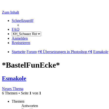
Zum Inhalt
Schnellzugriff
FAQ
Anmelden
Registrieren
Startseite
Forum
🙧 Übersetzungen in Photoshop 🙧
Esmakole
*BastelFunEcke*
Esmakole
Neues Thema
6 Themen • Seite
1
von
1
Themen
Antworten