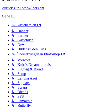
Zurück zur Foren-Übersicht
Gehe zu
🙧 Gästebereich 🙧
↳ Banner
↳ Partner
↳ Gästebuch
↳ News
↳ Bilder zu den Tut's
🙧 Übersetzungen in Photoshop 🙧
↳ Vorwort
↳ Kniri's Dreamtutorials
↳ Signtag & Blend
↳ Scrap
↳ Laguna Azul
↳ Signtags
↳ Scraps
↳ Blends
↳ PFS
↳ Esmakole
↳ Butterfly