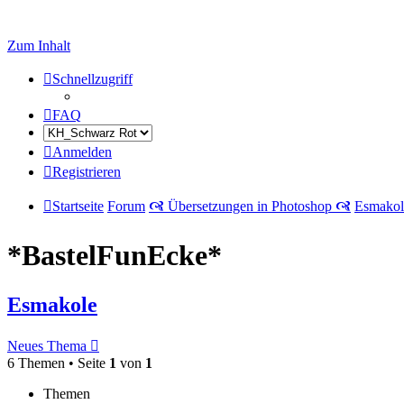
Zum Inhalt
Schnellzugriff
FAQ
Anmelden
Registrieren
Startseite
Forum
🙧 Übersetzungen in Photoshop 🙧
Esmakol
*BastelFunEcke*
Esmakole
Neues Thema
6 Themen • Seite
1
von
1
Themen