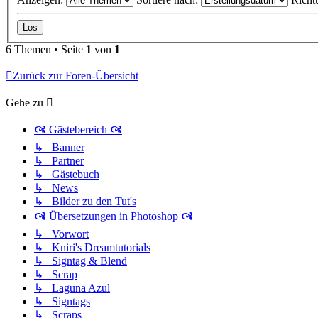
6 Themen • Seite
1
von
1
Zurück zur Foren-Übersicht
Gehe zu
🙧 Gästebereich 🙧
↳ Banner
↳ Partner
↳ Gästebuch
↳ News
↳ Bilder zu den Tut's
🙧 Übersetzungen in Photoshop 🙧
↳ Vorwort
↳ Kniri's Dreamtutorials
↳ Signtag & Blend
↳ Scrap
↳ Laguna Azul
↳ Signtags
↳ Scraps