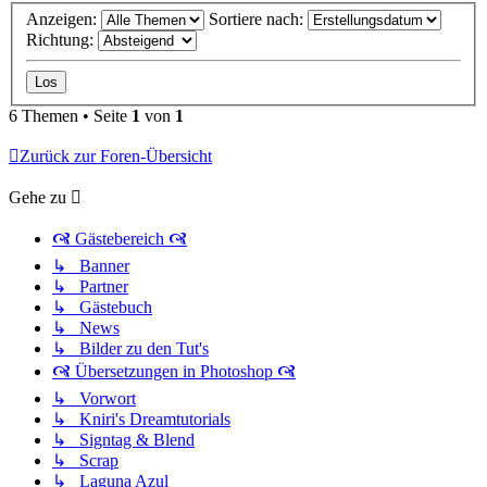
Anzeigen:
Sortiere nach:
Richtung:
6 Themen • Seite
1
von
1
Zurück zur Foren-Übersicht
Gehe zu
🙧 Gästebereich 🙧
↳ Banner
↳ Partner
↳ Gästebuch
↳ News
↳ Bilder zu den Tut's
🙧 Übersetzungen in Photoshop 🙧
↳ Vorwort
↳ Kniri's Dreamtutorials
↳ Signtag & Blend
↳ Scrap
↳ Laguna Azul