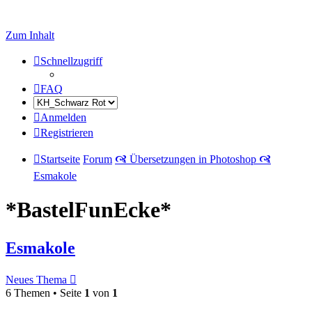
Zum Inhalt
Schnellzugriff
FAQ
Anmelden
Registrieren
Startseite
Forum
🙧 Übersetzungen in Photoshop 🙧
Esmakole
*BastelFunEcke*
Esmakole
Neues Thema
6 Themen • Seite
1
von
1