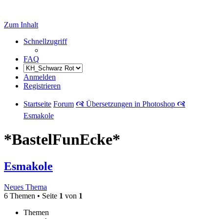
Zum Inhalt
Schnellzugriff
FAQ
Anmelden
Registrieren
Startseite
Forum
🙧 Übersetzungen in Photoshop 🙧
Esmakole
*BastelFunEcke*
Esmakole
Neues Thema
6 Themen • Seite
1
von
1
Themen