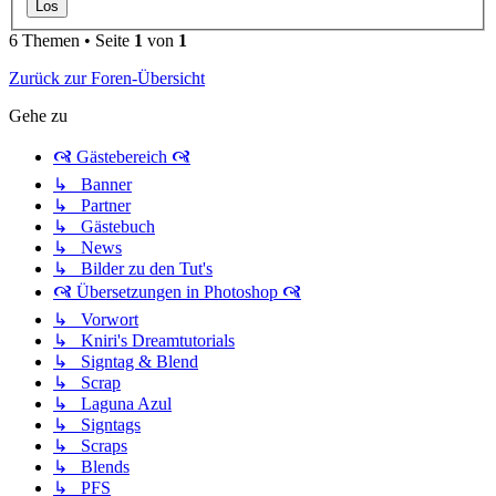
6 Themen • Seite
1
von
1
Zurück zur Foren-Übersicht
Gehe zu
🙧 Gästebereich 🙧
↳ Banner
↳ Partner
↳ Gästebuch
↳ News
↳ Bilder zu den Tut's
🙧 Übersetzungen in Photoshop 🙧
↳ Vorwort
↳ Kniri's Dreamtutorials
↳ Signtag & Blend
↳ Scrap
↳ Laguna Azul
↳ Signtags
↳ Scraps
↳ Blends
↳ PFS