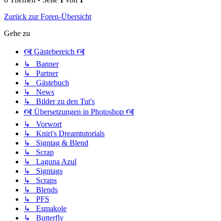
Zurück zur Foren-Übersicht
Gehe zu
🙧 Gästebereich 🙧
↳ Banner
↳ Partner
↳ Gästebuch
↳ News
↳ Bilder zu den Tut's
🙧 Übersetzungen in Photoshop 🙧
↳ Vorwort
↳ Kniri's Dreamtutorials
↳ Signtag & Blend
↳ Scrap
↳ Laguna Azul
↳ Signtags
↳ Scraps
↳ Blends
↳ PFS
↳ Esmakole
↳ Butterfly