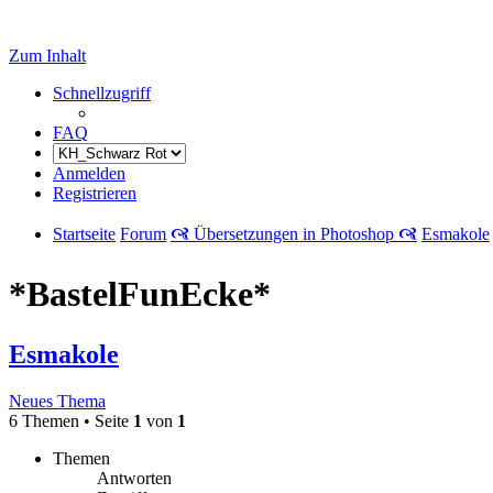
Zum Inhalt
Schnellzugriff
FAQ
Anmelden
Registrieren
Startseite
Forum
🙧 Übersetzungen in Photoshop 🙧
Esmakole
*BastelFunEcke*
Esmakole
Neues Thema
6 Themen • Seite
1
von
1
Themen
Antworten