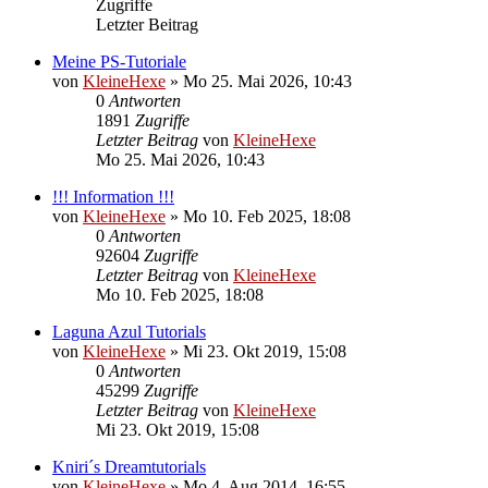
Zugriffe
Letzter Beitrag
Meine PS-Tutoriale
von
KleineHexe
»
Mo 25. Mai 2026, 10:43
0
Antworten
1891
Zugriffe
Letzter Beitrag
von
KleineHexe
Mo 25. Mai 2026, 10:43
!!! Information !!!
von
KleineHexe
»
Mo 10. Feb 2025, 18:08
0
Antworten
92604
Zugriffe
Letzter Beitrag
von
KleineHexe
Mo 10. Feb 2025, 18:08
Laguna Azul Tutorials
von
KleineHexe
»
Mi 23. Okt 2019, 15:08
0
Antworten
45299
Zugriffe
Letzter Beitrag
von
KleineHexe
Mi 23. Okt 2019, 15:08
Kniri´s Dreamtutorials
von
KleineHexe
»
Mo 4. Aug 2014, 16:55