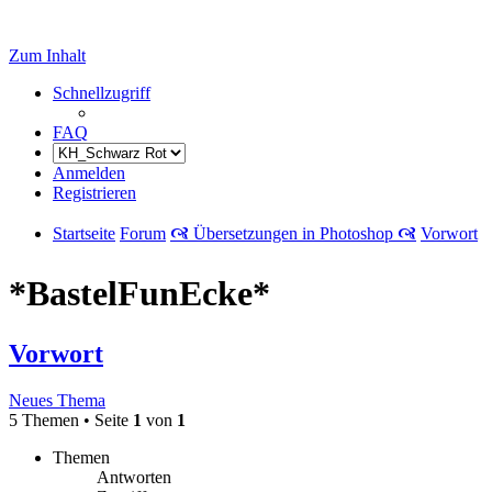
Zum Inhalt
Schnellzugriff
FAQ
Anmelden
Registrieren
Startseite
Forum
🙧 Übersetzungen in Photoshop 🙧
Vorwort
*BastelFunEcke*
Vorwort
Neues Thema
5 Themen • Seite
1
von
1
Themen
Antworten