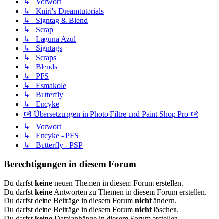
↳ Vorwort
↳ Kniri's Dreamtutorials
↳ Signtag & Blend
↳ Scrap
↳ Laguna Azul
↳ Signtags
↳ Scraps
↳ Blends
↳ PFS
↳ Esmakole
↳ Butterfly
↳ Encyke
🙧 Übersetzungen in Photo Filtre und Paint Shop Pro 🙧
↳ Vorwort
↳ Encyke - PFS
↳ Butterfly - PSP
Berechtigungen in diesem Forum
Du darfst
keine
neuen Themen in diesem Forum erstellen.
Du darfst
keine
Antworten zu Themen in diesem Forum erstellen.
Du darfst deine Beiträge in diesem Forum
nicht
ändern.
Du darfst deine Beiträge in diesem Forum
nicht
löschen.
Du darfst
keine
Dateianhänge in diesem Forum erstellen.