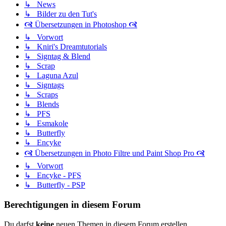
↳ News
↳ Bilder zu den Tut's
🙧 Übersetzungen in Photoshop 🙧
↳ Vorwort
↳ Kniri's Dreamtutorials
↳ Signtag & Blend
↳ Scrap
↳ Laguna Azul
↳ Signtags
↳ Scraps
↳ Blends
↳ PFS
↳ Esmakole
↳ Butterfly
↳ Encyke
🙧 Übersetzungen in Photo Filtre und Paint Shop Pro 🙧
↳ Vorwort
↳ Encyke - PFS
↳ Butterfly - PSP
Berechtigungen in diesem Forum
Du darfst
keine
neuen Themen in diesem Forum erstellen.