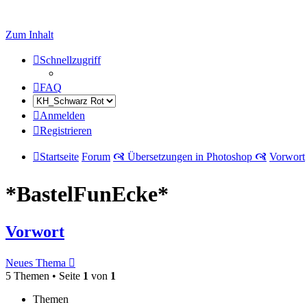
Zum Inhalt
Schnellzugriff
FAQ
Anmelden
Registrieren
Startseite
Forum
🙧 Übersetzungen in Photoshop 🙧
Vorwort
*BastelFunEcke*
Vorwort
Neues Thema
5 Themen • Seite
1
von
1
Themen