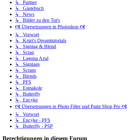
↳ Partner
↳ Gästebuch
↳ News
↳ Bilder zu den Tut's
🙧 Übersetzungen in Photoshop 🙧
↳ Vorwort
↳ Kniri's Dreamtutorials
↳ Signtag & Blend
↳ Scrap
↳ Laguna Azul
↳ Signtags
↳ Scraps
↳ Blends
↳ PFS
↳ Esmakole
↳ Butterfly
↳ Encyke
🙧 Übersetzungen in Photo Filtre und Paint Shop Pro 🙧
↳ Vorwort
↳ Encyke - PFS
↳ Butterfly - PSP
Berechtigungen in diesem Forum