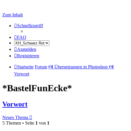
Zum Inhalt
Schnellzugriff
FAQ
Anmelden
Registrieren
Startseite
Forum
🙧 Übersetzungen in Photoshop 🙧
Vorwort
*BastelFunEcke*
Vorwort
Neues Thema
5 Themen • Seite
1
von
1