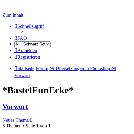
Zum Inhalt
Schnellzugriff
FAQ
Anmelden
Registrieren
Startseite
Forum
🙧 Übersetzungen in Photoshop 🙧
Vorwort
*BastelFunEcke*
Vorwort
Neues Thema
5 Themen • Seite
1
von
1