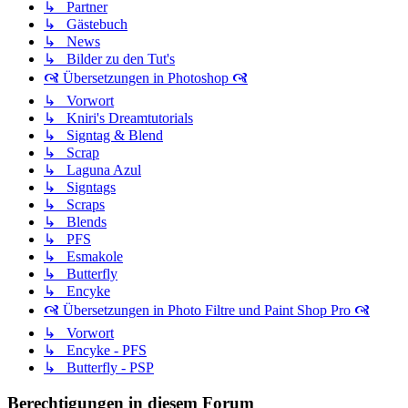
↳ Partner
↳ Gästebuch
↳ News
↳ Bilder zu den Tut's
🙧 Übersetzungen in Photoshop 🙧
↳ Vorwort
↳ Kniri's Dreamtutorials
↳ Signtag & Blend
↳ Scrap
↳ Laguna Azul
↳ Signtags
↳ Scraps
↳ Blends
↳ PFS
↳ Esmakole
↳ Butterfly
↳ Encyke
🙧 Übersetzungen in Photo Filtre und Paint Shop Pro 🙧
↳ Vorwort
↳ Encyke - PFS
↳ Butterfly - PSP
Berechtigungen in diesem Forum