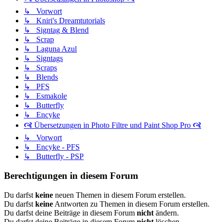
↳ Vorwort
↳ Kniri's Dreamtutorials
↳ Signtag & Blend
↳ Scrap
↳ Laguna Azul
↳ Signtags
↳ Scraps
↳ Blends
↳ PFS
↳ Esmakole
↳ Butterfly
↳ Encyke
🙧 Übersetzungen in Photo Filtre und Paint Shop Pro 🙧
↳ Vorwort
↳ Encyke - PFS
↳ Butterfly - PSP
Berechtigungen in diesem Forum
Du darfst
keine
neuen Themen in diesem Forum erstellen.
Du darfst
keine
Antworten zu Themen in diesem Forum erstellen.
Du darfst deine Beiträge in diesem Forum
nicht
ändern.
Du darfst deine Beiträge in diesem Forum
nicht
löschen.