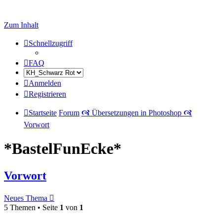
Zum Inhalt
Schnellzugriff
FAQ
Anmelden
Registrieren
Startseite
Forum
🙧 Übersetzungen in Photoshop 🙧
Vorwort
*BastelFunEcke*
Vorwort
Neues Thema
5 Themen • Seite
1
von
1