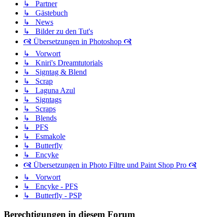
↳ Partner
↳ Gästebuch
↳ News
↳ Bilder zu den Tut's
🙧 Übersetzungen in Photoshop 🙧
↳ Vorwort
↳ Kniri's Dreamtutorials
↳ Signtag & Blend
↳ Scrap
↳ Laguna Azul
↳ Signtags
↳ Scraps
↳ Blends
↳ PFS
↳ Esmakole
↳ Butterfly
↳ Encyke
🙧 Übersetzungen in Photo Filtre und Paint Shop Pro 🙧
↳ Vorwort
↳ Encyke - PFS
↳ Butterfly - PSP
Berechtigungen in diesem Forum