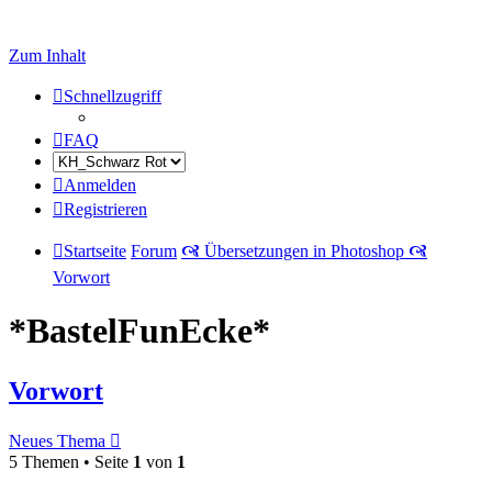
Zum Inhalt
Schnellzugriff
FAQ
Anmelden
Registrieren
Startseite
Forum
🙧 Übersetzungen in Photoshop 🙧
Vorwort
*BastelFunEcke*
Vorwort
Neues Thema
5 Themen • Seite
1
von
1