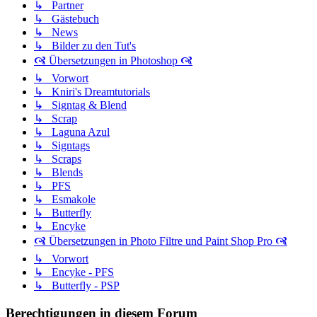
↳ Partner
↳ Gästebuch
↳ News
↳ Bilder zu den Tut's
🙧 Übersetzungen in Photoshop 🙧
↳ Vorwort
↳ Kniri's Dreamtutorials
↳ Signtag & Blend
↳ Scrap
↳ Laguna Azul
↳ Signtags
↳ Scraps
↳ Blends
↳ PFS
↳ Esmakole
↳ Butterfly
↳ Encyke
🙧 Übersetzungen in Photo Filtre und Paint Shop Pro 🙧
↳ Vorwort
↳ Encyke - PFS
↳ Butterfly - PSP
Berechtigungen in diesem Forum