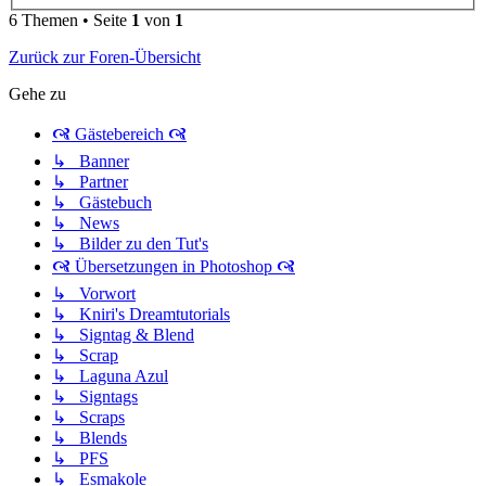
6 Themen • Seite
1
von
1
Zurück zur Foren-Übersicht
Gehe zu
🙧 Gästebereich 🙧
↳ Banner
↳ Partner
↳ Gästebuch
↳ News
↳ Bilder zu den Tut's
🙧 Übersetzungen in Photoshop 🙧
↳ Vorwort
↳ Kniri's Dreamtutorials
↳ Signtag & Blend
↳ Scrap
↳ Laguna Azul
↳ Signtags
↳ Scraps
↳ Blends
↳ PFS
↳ Esmakole