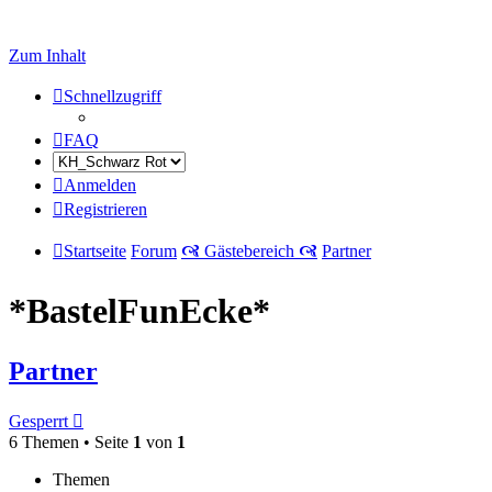
Zum Inhalt
Schnellzugriff
FAQ
Anmelden
Registrieren
Startseite
Forum
🙧 Gästebereich 🙧
Partner
*BastelFunEcke*
Partner
Gesperrt
6 Themen • Seite
1
von
1
Themen