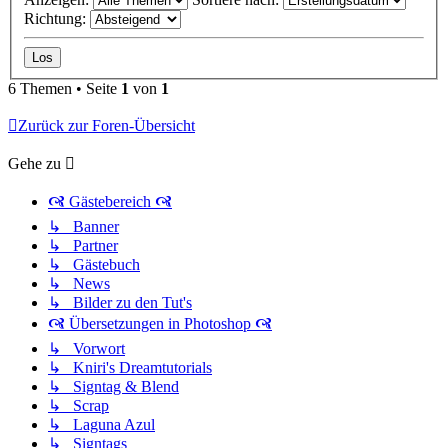
Richtung:
6 Themen • Seite
1
von
1
Zurück zur Foren-Übersicht
Gehe zu
🙧 Gästebereich 🙧
↳ Banner
↳ Partner
↳ Gästebuch
↳ News
↳ Bilder zu den Tut's
🙧 Übersetzungen in Photoshop 🙧
↳ Vorwort
↳ Kniri's Dreamtutorials
↳ Signtag & Blend
↳ Scrap
↳ Laguna Azul
↳ Signtags