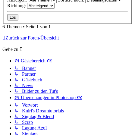
Richtung:
6 Themen • Seite
1
von
1
Zurück zur Foren-Übersicht
Gehe zu
🙧 Gästebereich 🙧
↳ Banner
↳ Partner
↳ Gästebuch
↳ News
↳ Bilder zu den Tut's
🙧 Übersetzungen in Photoshop 🙧
↳ Vorwort
↳ Kniri's Dreamtutorials
↳ Signtag & Blend
↳ Scrap
↳ Laguna Azul
↳ Signtags