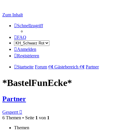
Zum Inhalt
Schnellzugriff
FAQ
Anmelden
Registrieren
Startseite
Forum
🙧 Gästebereich 🙧
Partner
*BastelFunEcke*
Partner
Gesperrt
6 Themen • Seite
1
von
1
Themen