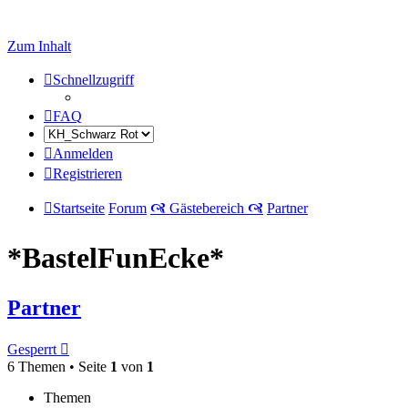
Zum Inhalt
Schnellzugriff
FAQ
Anmelden
Registrieren
Startseite
Forum
🙧 Gästebereich 🙧
Partner
*BastelFunEcke*
Partner
Gesperrt
6 Themen • Seite
1
von
1
Themen