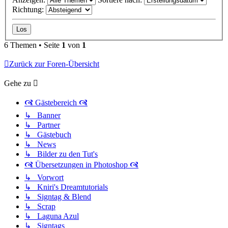
Richtung:
6 Themen • Seite
1
von
1
Zurück zur Foren-Übersicht
Gehe zu
🙧 Gästebereich 🙧
↳ Banner
↳ Partner
↳ Gästebuch
↳ News
↳ Bilder zu den Tut's
🙧 Übersetzungen in Photoshop 🙧
↳ Vorwort
↳ Kniri's Dreamtutorials
↳ Signtag & Blend
↳ Scrap
↳ Laguna Azul
↳ Signtags