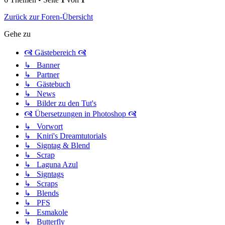
Zurück zur Foren-Übersicht
Gehe zu
🙧 Gästebereich 🙧
↳ Banner
↳ Partner
↳ Gästebuch
↳ News
↳ Bilder zu den Tut's
🙧 Übersetzungen in Photoshop 🙧
↳ Vorwort
↳ Kniri's Dreamtutorials
↳ Signtag & Blend
↳ Scrap
↳ Laguna Azul
↳ Signtags
↳ Scraps
↳ Blends
↳ PFS
↳ Esmakole
↳ Butterfly