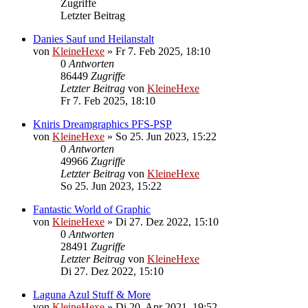
Zugriffe
Letzter Beitrag
Danies Sauf und Heilanstalt
von
KleineHexe
»
Fr 7. Feb 2025, 18:10
0
Antworten
86449
Zugriffe
Letzter Beitrag
von
KleineHexe
Fr 7. Feb 2025, 18:10
Kniris Dreamgraphics PFS-PSP
von
KleineHexe
»
So 25. Jun 2023, 15:22
0
Antworten
49966
Zugriffe
Letzter Beitrag
von
KleineHexe
So 25. Jun 2023, 15:22
Fantastic World of Graphic
von
KleineHexe
»
Di 27. Dez 2022, 15:10
0
Antworten
28491
Zugriffe
Letzter Beitrag
von
KleineHexe
Di 27. Dez 2022, 15:10
Laguna Azul Stuff & More
von
KleineHexe
»
Di 20. Apr 2021, 19:52