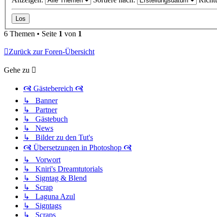
6 Themen • Seite
1
von
1
Zurück zur Foren-Übersicht
Gehe zu
🙧 Gästebereich 🙧
↳ Banner
↳ Partner
↳ Gästebuch
↳ News
↳ Bilder zu den Tut's
🙧 Übersetzungen in Photoshop 🙧
↳ Vorwort
↳ Kniri's Dreamtutorials
↳ Signtag & Blend
↳ Scrap
↳ Laguna Azul
↳ Signtags
↳ Scraps