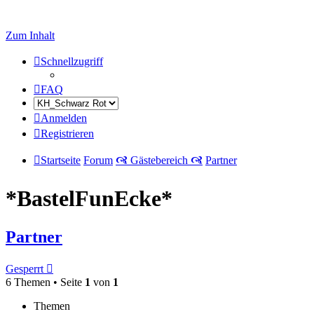
Zum Inhalt
Schnellzugriff
FAQ
Anmelden
Registrieren
Startseite
Forum
🙧 Gästebereich 🙧
Partner
*BastelFunEcke*
Partner
Gesperrt
6 Themen • Seite
1
von
1
Themen