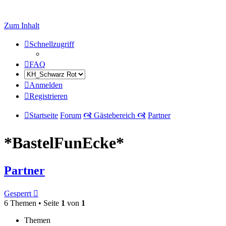
Zum Inhalt
Schnellzugriff
FAQ
Anmelden
Registrieren
Startseite
Forum
🙧 Gästebereich 🙧
Partner
*BastelFunEcke*
Partner
Gesperrt
6 Themen • Seite
1
von
1
Themen