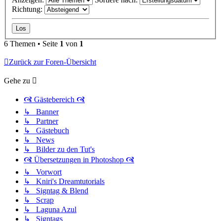
Richtung:
6 Themen • Seite
1
von
1
Zurück zur Foren-Übersicht
Gehe zu
🙧 Gästebereich 🙧
↳ Banner
↳ Partner
↳ Gästebuch
↳ News
↳ Bilder zu den Tut's
🙧 Übersetzungen in Photoshop 🙧
↳ Vorwort
↳ Kniri's Dreamtutorials
↳ Signtag & Blend
↳ Scrap
↳ Laguna Azul
↳ Signtags