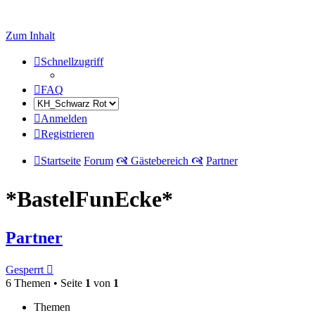
Zum Inhalt
Schnellzugriff
FAQ
Anmelden
Registrieren
Startseite
Forum
🙧 Gästebereich 🙧
Partner
*BastelFunEcke*
Partner
Gesperrt
6 Themen • Seite
1
von
1
Themen