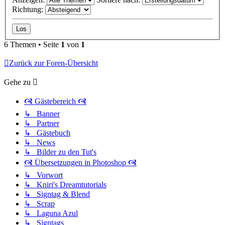
Richtung:
6 Themen • Seite
1
von
1
Zurück zur Foren-Übersicht
Gehe zu
🙧 Gästebereich 🙧
↳ Banner
↳ Partner
↳ Gästebuch
↳ News
↳ Bilder zu den Tut's
🙧 Übersetzungen in Photoshop 🙧
↳ Vorwort
↳ Kniri's Dreamtutorials
↳ Signtag & Blend
↳ Scrap
↳ Laguna Azul
↳ Signtags